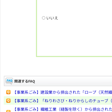
いいえ
関連するFAQ
【事業系ごみ】建設業から排出された「ロープ（天然
【事業系ごみ】「ねりわさび・ねりからしのチューブ
【事業系ごみ】繊維工業（縫製を除く）から排出された