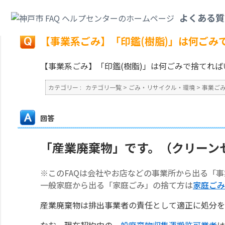
カテゴリ一覧
>
ごみ・リサイクル・環境
>
事業ごみ
>
【事業系ごみ】「印鑑
よくある質
戻る
【事業系ごみ】「印鑑(樹脂)」は何ごみ
【事業系ごみ】「印鑑(樹脂)」は何ごみで捨てれば
カテゴリー :
カテゴリ一覧
>
ごみ・リサイクル・環境
>
事業ご
回答
「産業廃棄物」です。（クリーン
※このFAQは会社やお店などの事業所から出る「
一般家庭から出る「家庭ごみ」の捨て方は
家庭ごみ
産業廃棄物は排出事業者の責任として適正に処分を
なお、現在契約中の
一般廃棄物収集運搬許可業者
は