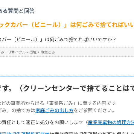
事業ごみ
>
【事業系ごみ】「ブックカバー（ビニール）」は何ごみで捨てればいい
ある質問と回答
No : 1358
ックカバー（ビニール）」は何ごみで捨てればい
カバー（ビニール）」は何ごみで捨てればいいですか？
ごみ・リサイクル・環境
>
事業ごみ
です。（クリーンセンターで捨てることは
などの事業所から出る「事業系ごみ」に関する内容です。
ごみ」の捨て方は
家庭ごみの出し方
をご参照ください。
の責任として適正に処分をお願いします（
産業廃棄物の処理方
廃棄物収集運搬許可業者
は産業廃棄物収集運搬の許可も保有し