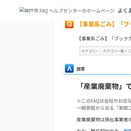
カテゴリ一覧
>
ごみ・リサイクル・環境
>
よく
戻る
【事業系ごみ】「ブ
【事業系ごみ】「ブック
カテゴリー :
カテゴリ一覧
>
回答
「産業廃棄物」
※このFAQは会社やお店
一般家庭から出る「家庭
産業廃棄物は排出事業者
なお、現在契約中の
一般