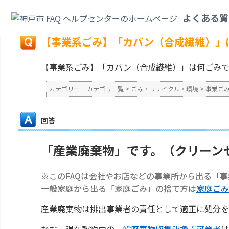
カテゴリ一覧
>
ごみ・リサイクル・環境
>
事業ごみ
>
【事業系ごみ】「カバ
よくある質
戻る
【事業系ごみ】「カバン（合成繊維）」
【事業系ごみ】「カバン（合成繊維）」は何ごみ
カテゴリー :
カテゴリ一覧
>
ごみ・リサイクル・環境
>
事業ご
回答
「産業廃棄物」です。（クリーン
※このFAQは会社やお店などの事業所から出る「
一般家庭から出る「家庭ごみ」の捨て方は
家庭ごみ
産業廃棄物は排出事業者の責任として適正に処分を
なお、現在契約中の
一般廃棄物収集運搬許可業者
は