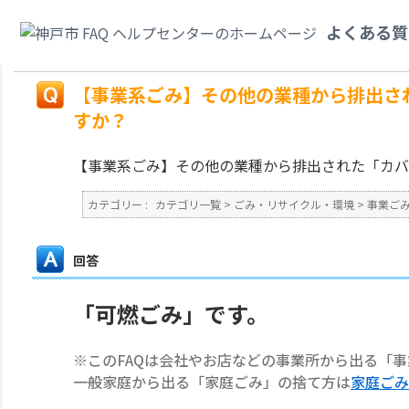
カテゴリ一覧
>
ごみ・リサイクル・環境
>
事業ごみ
>
【事業系ごみ】その他
よくある質
ればいいですか？
戻る
【事業系ごみ】その他の業種から排出さ
すか？
【事業系ごみ】その他の業種から排出された「カ
カテゴリー :
カテゴリ一覧
>
ごみ・リサイクル・環境
>
事業ご
回答
「可燃ごみ」です。
※このFAQは会社やお店などの事業所から出る「
一般家庭から出る「家庭ごみ」の捨て方は
家庭ごみ