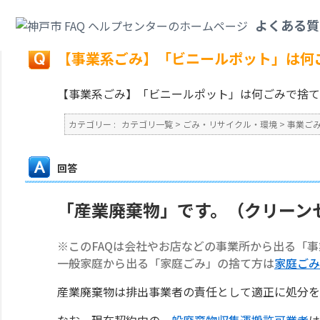
カテゴリ一覧
>
ごみ・リサイクル・環境
>
事業ごみ
>
【事業系ごみ】「ビニ
よくある質
戻る
【事業系ごみ】「ビニールポット」は何
【事業系ごみ】「ビニールポット」は何ごみで捨て
カテゴリー :
カテゴリ一覧
>
ごみ・リサイクル・環境
>
事業ご
回答
「産業廃棄物」です。（クリーン
※このFAQは会社やお店などの事業所から出る「
一般家庭から出る「家庭ごみ」の捨て方は
家庭ごみ
産業廃棄物は排出事業者の責任として適正に処分を
なお、現在契約中の
一般廃棄物収集運搬許可業者
は