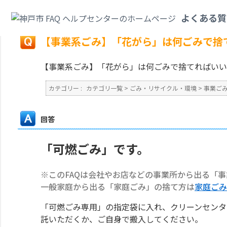
カテゴリ一覧
>
ごみ・リサイクル・環境
>
事業ごみ
>
【事業系ごみ】「花が
よくある質
戻る
【事業系ごみ】「花がら」は何ごみで捨
【事業系ごみ】「花がら」は何ごみで捨てればいい
カテゴリー :
カテゴリ一覧
>
ごみ・リサイクル・環境
>
事業ご
回答
「可燃ごみ」です。
※このFAQは会社やお店などの事業所から出る「
一般家庭から出る「家庭ごみ」の捨て方は
家庭ごみ
「可燃ごみ専用」の指定袋に入れ、クリーンセンタ
託いただくか、ご自身で搬入してください。