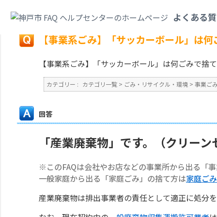
カテゴリ一覧
>
ごみ・リサイクル・環境
>
事業ごみ
>
【事業系ごみ】「サッ
よくある質
戻る
【事業系ごみ】「サッカーボール」は何
【事業系ごみ】「サッカーボール」は何ごみで捨て
カテゴリー :
カテゴリ一覧
>
ごみ・リサイクル・環境
>
事業ご
回答
「産業廃棄物」です。（クリーン
※このFAQは会社やお店などの事業所から出る「
一般家庭から出る「家庭ごみ」の捨て方は
家庭ごみ
産業廃棄物は排出事業者の責任として適正に処分を
なお、現在契約中の
一般廃棄物収集運搬許可業者
は