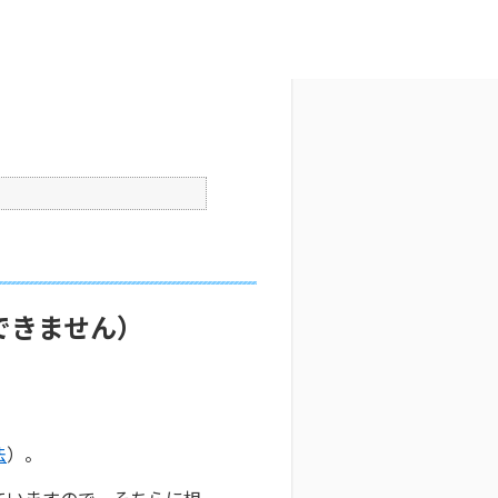
文字サイズ変更
5
公開日時 : 2025/10/29 09:31
印刷
できません）
法
）。
ていますので、そちらに相