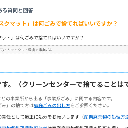
事業ごみ
>
【事業系ごみ】「デスクマット」は何ごみで捨てればいいですか？
ある質問と回答
No : 1362
スクマット」は何ごみで捨てればいいですか？
マット」は何ごみで捨てればいいですか？
ごみ・リサイクル・環境
>
事業ごみ
です。（クリーンセンターで捨てることは
などの事業所から出る「事業系ごみ」に関する内容です。
ごみ」の捨て方は
家庭ごみの出し方
をご参照ください。
の責任として適正に処分をお願いします（
産業廃棄物の処理方
廃棄物収集運搬許可業者
は産業廃棄物収集運搬の許可も保有し