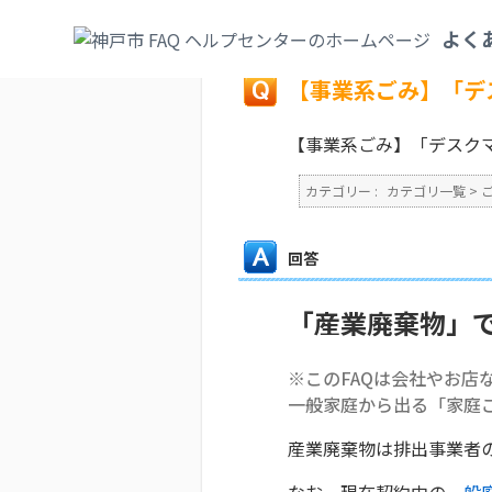
カテゴリ一覧
>
ごみ・リサイクル・環境
>
よく
戻る
【事業系ごみ】「デ
【事業系ごみ】「デスク
カテゴリー :
カテゴリ一覧
>
回答
「産業廃棄物」
※このFAQは会社やお店
一般家庭から出る「家庭
産業廃棄物は排出事業者
なお、現在契約中の
一般