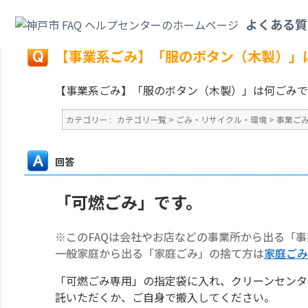
カテゴリ一覧
>
ごみ・リサイクル・環境
>
事業ごみ
>
【事業系ごみ】「服の
よくある質
戻る
【事業系ごみ】「服のボタン（木製）」
【事業系ごみ】「服のボタン（木製）」は何ごみで
カテゴリー :
カテゴリ一覧
>
ごみ・リサイクル・環境
>
事業ご
回答
「可燃ごみ」です。
※このFAQは会社やお店などの事業所から出る「
一般家庭から出る「家庭ごみ」の捨て方は
家庭ごみ
「可燃ごみ専用」の指定袋に入れ、クリーンセンタ
託いただくか、ご自身で搬入してください。