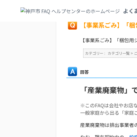
カテゴリ一覧
>
ごみ・リサイクル・環境
>
よく
戻る
【事業系ごみ】「梱
【事業系ごみ】「梱包用
カテゴリー :
カテゴリ一覧
>
回答
「産業廃棄物」
※このFAQは会社やお店
一般家庭から出る「家庭
産業廃棄物は排出事業者
なお、現在契約中の
一般