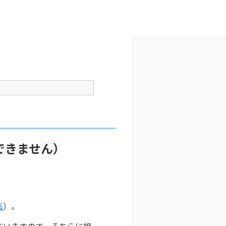
文字サイズ変更
6
公開日時 : 2025/10/29 09:31
印刷
できません）
法
）。
ていますので、そちらに相