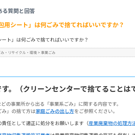
事業ごみ
>
【事業系ごみ】「梱包用シート」は何ごみで捨てればいいですか？
ある質問と回答
No : 1363
包用シート」は何ごみで捨てればいいですか？
シート」は何ごみで捨てればいいですか？
ごみ・リサイクル・環境
>
事業ごみ
です。（クリーンセンターで捨てることは
などの事業所から出る「事業系ごみ」に関する内容です。
ごみ」の捨て方は
家庭ごみの出し方
をご参照ください。
の責任として適正に処分をお願いします（
産業廃棄物の処理方
廃棄物収集運搬許可業者
は産業廃棄物収集運搬の許可も保有し