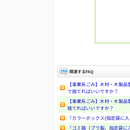
関連するFAQ
【事業系ごみ】木材・木製品
で捨てればいいですか？
【事業系ごみ】木材・木製品
捨てればいいですか？
「カラーボックス(指定袋に入
「ゴミ箱（プラ製、指定袋に