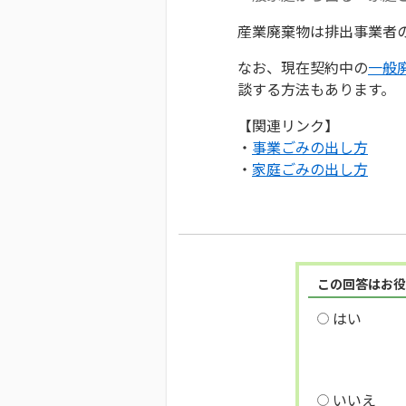
産業廃棄物は排出事業者
なお、現在契約中の
一般
談する方法もあります。
【関連リンク】
・
事業ごみの出し方
・
家庭ごみの出し方
この回答はお役
はい
いいえ