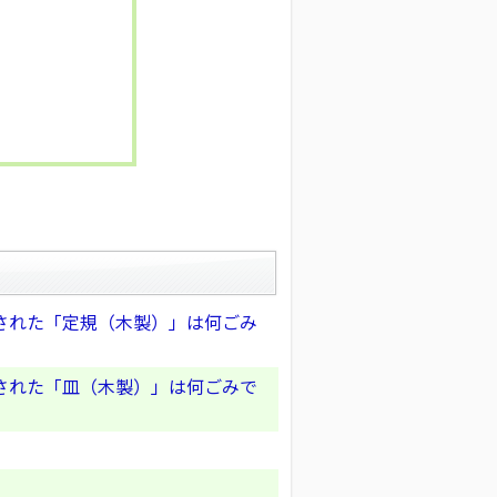
された「定規（木製）」は何ごみ
された「皿（木製）」は何ごみで