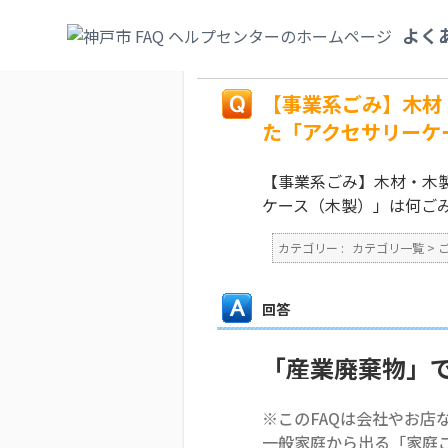
カテゴリ一覧
>
ごみ・リサイクル・環境
>
よく
ら排出された「アクセサリーケース（木製）」
戻る
【事業系ごみ】木材
た「アクセサリーケ
【事業系ごみ】木材・木
ケース（木製）」は何ご
カテゴリー :
カテゴリ一覧
>
回答
「産業廃棄物」
※このFAQは会社やお店
一般家庭から出る「家庭