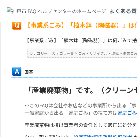
カテゴリ一覧
>
ごみ・リサイクル・環境
>
事業ごみ
>
【事業系ごみ】「植木
よくある質
戻る
【事業系ごみ】「植木鉢（陶磁器）」は
【事業系ごみ】「植木鉢（陶磁器）」は何ごみで捨
カテゴリー :
カテゴリ一覧
>
ごみ・リサイクル・環境
>
事業ご
回答
「産業廃棄物」です。（クリーン
※このFAQは会社やお店などの事業所から出る「
一般家庭から出る「家庭ごみ」の捨て方は
家庭ごみ
産業廃棄物は排出事業者の責任として適正に処分を
なお、現在契約中の
一般廃棄物収集運搬許可業者
は