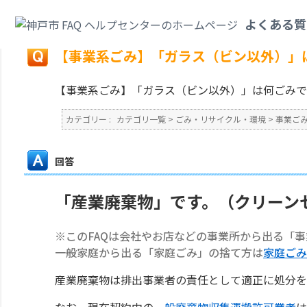
カテゴリ一覧
>
ごみ・リサイクル・環境
>
事業ごみ
>
【事業系ごみ】「ガラ
よくある質
戻る
【事業系ごみ】「ガラス（ビン以外）」
【事業系ごみ】「ガラス（ビン以外）」は何ごみで
カテゴリー :
カテゴリ一覧
>
ごみ・リサイクル・環境
>
事業ご
回答
「産業廃棄物」です。（クリーン
※このFAQは会社やお店などの事業所から出る「
一般家庭から出る「家庭ごみ」の捨て方は
家庭ごみ
産業廃棄物は排出事業者の責任として適正に処分を
なお、現在契約中の
一般廃棄物収集運搬許可業者
は