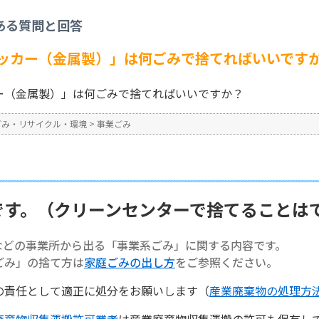
事業ごみ
>
【事業系ごみ】「ロッカー（金属製）」は何ごみで捨てればいいですか
ある質問と回答
No : 1371
ッカー（金属製）」は何ごみで捨てればいいです
ー（金属製）」は何ごみで捨てればいいですか？
ごみ・リサイクル・環境
>
事業ごみ
です。（クリーンセンターで捨てることは
などの事業所から出る「事業系ごみ」に関する内容です。
ごみ」の捨て方は
家庭ごみの出し方
をご参照ください。
の責任として適正に処分をお願いします（
産業廃棄物の処理方
廃棄物収集運搬許可業者
は産業廃棄物収集運搬の許可も保有し