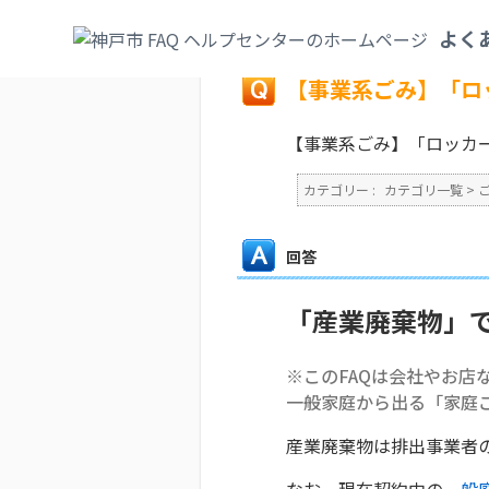
カテゴリ一覧
>
ごみ・リサイクル・環境
>
よく
戻る
【事業系ごみ】「ロ
【事業系ごみ】「ロッカ
カテゴリー :
カテゴリ一覧
>
回答
「産業廃棄物」
※このFAQは会社やお店
一般家庭から出る「家庭
産業廃棄物は排出事業者
なお、現在契約中の
一般