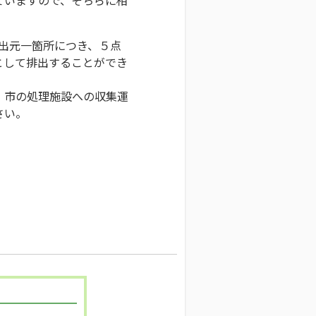
排出元一箇所につき、５点
として排出することができ
、市の処理施設への収集運
さい。