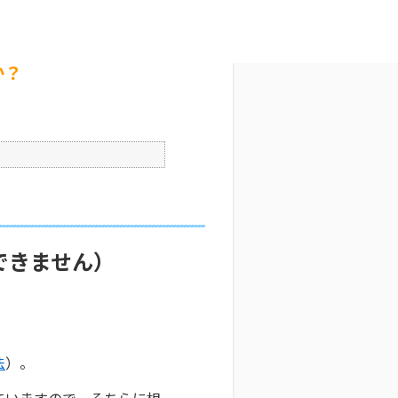
？
文字サイズ変更
3
公開日時 : 2025/10/29 09:32
印刷
か？
できません）
法
）。
ていますので、そちらに相