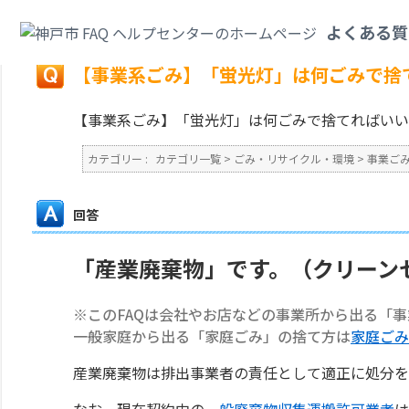
カテゴリ一覧
>
ごみ・リサイクル・環境
>
事業ごみ
>
【事業系ごみ】「蛍光
よくある質
戻る
【事業系ごみ】「蛍光灯」は何ごみで捨
【事業系ごみ】「蛍光灯」は何ごみで捨てればいい
カテゴリー :
カテゴリ一覧
>
ごみ・リサイクル・環境
>
事業ご
回答
「産業廃棄物」です。（クリーン
※このFAQは会社やお店などの事業所から出る「
一般家庭から出る「家庭ごみ」の捨て方は
家庭ごみ
産業廃棄物は排出事業者の責任として適正に処分を
なお、現在契約中の
一般廃棄物収集運搬許可業者
は