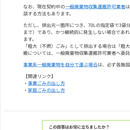
なお、現在契約中の
一般廃棄物収集運搬許可業者
は
談する方法もあります。
ただし、排出元一箇所につき、70Lの指定袋で3袋
まで）であり、かつ継続的に発生しない場合であれ
ます。
「粗大（不燃）ごみ」として排出する場合は「粗大
搬については、一般廃棄物収集運搬許可業者へ委託
事業系一般廃棄物を自分で運ぶ場合
は、必ず各施設
【関連リンク】
・
事業ごみの出し方
・
家庭ごみの出し方
この回答はお役に立ちましたか？