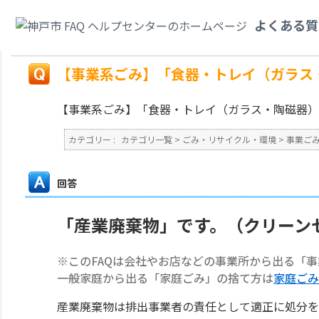
カテゴリ一覧
>
ごみ・リサイクル・環境
>
事業ごみ
>
【事業系ごみ】「食器
よくある質
か？
戻る
【事業系ごみ】「食器・トレイ（ガラス
【事業系ごみ】「食器・トレイ（ガラス・陶磁器）
カテゴリー :
カテゴリ一覧
>
ごみ・リサイクル・環境
>
事業ご
回答
「産業廃棄物」です。（クリーン
※このFAQは会社やお店などの事業所から出る「
一般家庭から出る「家庭ごみ」の捨て方は
家庭ごみ
産業廃棄物は排出事業者の責任として適正に処分を