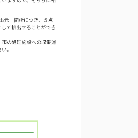
排出元一箇所につき、５点
として排出することができ
、市の処理施設への収集運
さい。