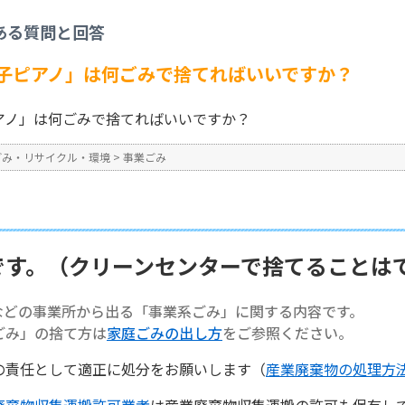
事業ごみ
>
【事業系ごみ】「電子ピアノ」は何ごみで捨てればいいですか？
ある質問と回答
No : 1374
子ピアノ」は何ごみで捨てればいいですか？
アノ」は何ごみで捨てればいいですか？
ごみ・リサイクル・環境
>
事業ごみ
です。（クリーンセンターで捨てることは
などの事業所から出る「事業系ごみ」に関する内容です。
ごみ」の捨て方は
家庭ごみの出し方
をご参照ください。
の責任として適正に処分をお願いします（
産業廃棄物の処理方
廃棄物収集運搬許可業者
は産業廃棄物収集運搬の許可も保有し