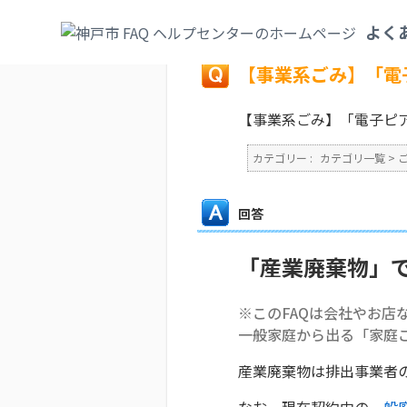
カテゴリ一覧
>
ごみ・リサイクル・環境
>
よく
戻る
【事業系ごみ】「電
【事業系ごみ】「電子ピ
カテゴリー :
カテゴリ一覧
>
回答
「産業廃棄物」
※このFAQは会社やお店
一般家庭から出る「家庭
産業廃棄物は排出事業者
なお、現在契約中の
一般