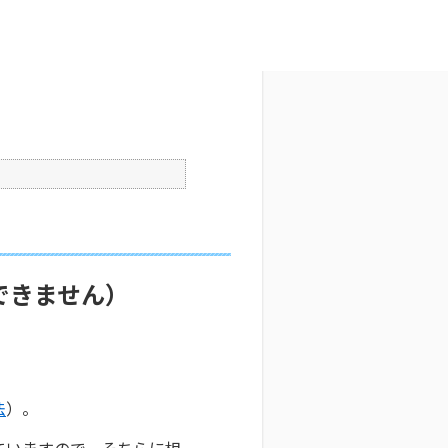
文字サイズ変更
5
公開日時 : 2025/10/29 09:32
印刷
できません）
法
）。
ていますので、そちらに相