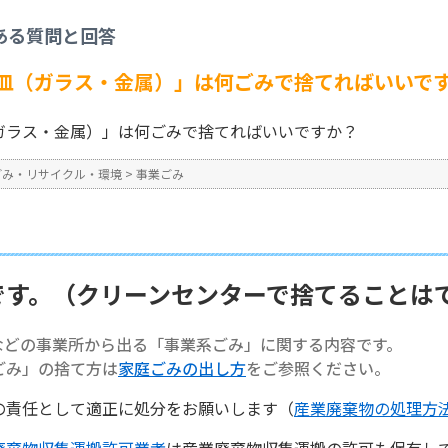
事業ごみ
>
【事業系ごみ】「灰皿（ガラス・金属）」は何ごみで捨てればいいです
ある質問と回答
No : 1375
皿（ガラス・金属）」は何ごみで捨てればいいで
ガラス・金属）」は何ごみで捨てればいいですか？
ごみ・リサイクル・環境
>
事業ごみ
です。（クリーンセンターで捨てることは
などの事業所から出る「事業系ごみ」に関する内容です。
ごみ」の捨て方は
家庭ごみの出し方
をご参照ください。
の責任として適正に処分をお願いします（
産業廃棄物の処理方
廃棄物収集運搬許可業者
は産業廃棄物収集運搬の許可も保有し