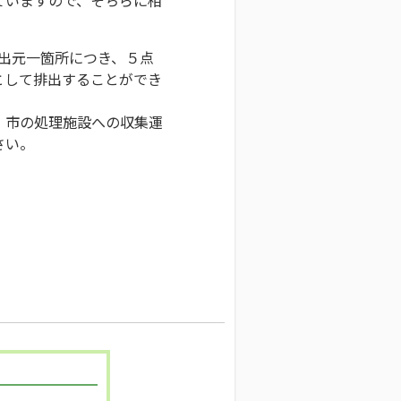
排出元一箇所につき、５点
として排出することができ
、市の処理施設への収集運
さい。