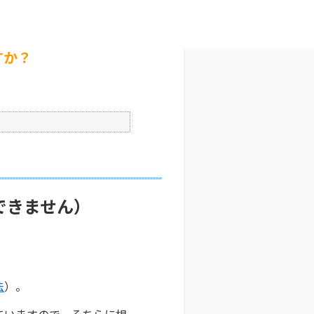
か？
文字サイズ変更
5
公開日時 : 2025/10/29 09:32
印刷
すか？
できません）
法
）。
ていますので、そちらに相