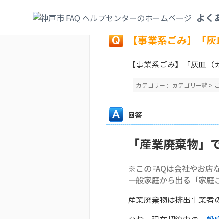
カテゴリ一覧
>
ごみ・リサイクル・環境
>
よく
戻る
【事業系ごみ】「灰
【事業系ごみ】「灰皿（
カテゴリー :
カテゴリ一覧
>
回答
「産業廃棄物」
※このFAQは会社やお店
一般家庭から出る「家庭
産業廃棄物は排出事業者
なお、現在契約中の
一般