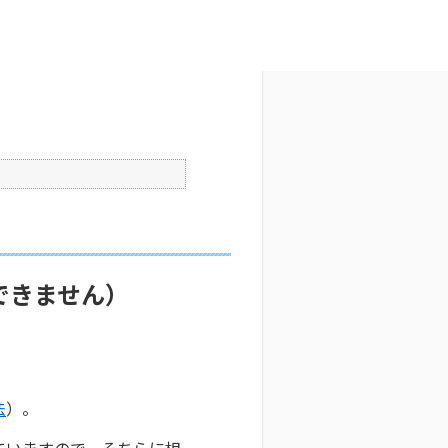
文字サイズ変更
6
公開日時 : 2025/10/29 09:32
印刷
？
できません）
法
）。
ていますので、そちらに相