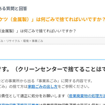
事業ごみ
>
【事業系ごみ】「バケツ（金属製）」は何ごみで捨てればいいですか？
ある質問と回答
No : 1375
ケツ（金属製）」は何ごみで捨てればいいですか
（金属製）」は何ごみで捨てればいいですか？
ごみ・リサイクル・環境
>
事業ごみ
です。（クリーンセンターで捨てることは
などの事業所から出る「事業系ごみ」に関する内容です。
ごみ」の捨て方は
家庭ごみの出し方
をご参照ください。
の責任として適正に処分をお願いします（
産業廃棄物の処理方
廃棄物収集運搬許可業者
は産業廃棄物収集運搬の許可も保有し