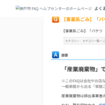
カテゴリ一覧
>
ごみ・リサイクル・環境
>
よく
戻る
【事業系ごみ】「バ
【事業系ごみ】「バケツ
カテゴリー :
カテゴリ一覧
>
回答
「産業廃棄物」
※このFAQは会社やお店
一般家庭から出る「家庭
産業廃棄物は排出事業者
なお、現在契約中の
一般