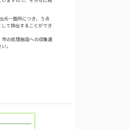
排出元一箇所につき、５点
として排出することができ
、市の処理施設への収集運
さい。