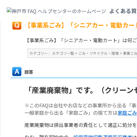
カテゴリ一覧
>
ごみ・リサイクル・環境
>
事業ごみ
>
【事業系ごみ】「シニ
よくある質
戻る
【事業系ごみ】「シニアカー・電動カー
【事業系ごみ】「シニアカー・電動カート」は何ご
カテゴリー :
カテゴリ一覧
>
ごみ・リサイクル・環境
>
事業ご
回答
「産業廃棄物」です。（クリーン
※このFAQは会社やお店などの事業所から出る「
一般家庭から出る「家庭ごみ」の捨て方は
家庭ごみ
産業廃棄物は排出事業者の責任として適正に処分を
なお、現在契約中の
一般廃棄物収集運搬許可業者
は