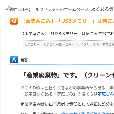
カテゴリ一覧
>
ごみ・リサイクル・環境
>
事業ごみ
>
【事業系ごみ】「US
よくある質
戻る
【事業系ごみ】「USBメモリー」は何
【事業系ごみ】「USBメモリー」は何ごみで捨て
カテゴリー :
カテゴリ一覧
>
ごみ・リサイクル・環境
>
事業ご
回答
「産業廃棄物」です。（クリーン
※このFAQは会社やお店などの事業所から出る「
一般家庭から出る「家庭ごみ」の捨て方は
家庭ごみ
産業廃棄物は排出事業者の責任として適正に処分を
なお、現在契約中の
一般廃棄物収集運搬許可業者
は