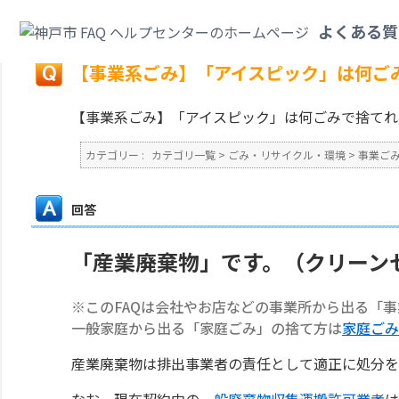
カテゴリ一覧
>
ごみ・リサイクル・環境
>
事業ごみ
>
【事業系ごみ】「アイ
よくある質
戻る
【事業系ごみ】「アイスピック」は何ご
【事業系ごみ】「アイスピック」は何ごみで捨てれ
カテゴリー :
カテゴリ一覧
>
ごみ・リサイクル・環境
>
事業ご
回答
「産業廃棄物」です。（クリーン
※このFAQは会社やお店などの事業所から出る「
一般家庭から出る「家庭ごみ」の捨て方は
家庭ごみ
産業廃棄物は排出事業者の責任として適正に処分を
なお、現在契約中の
一般廃棄物収集運搬許可業者
は