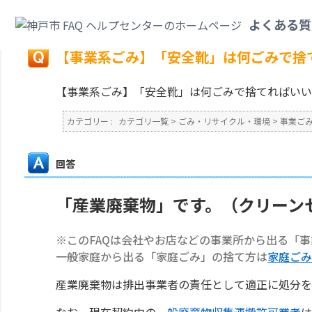
カテゴリ一覧
>
ごみ・リサイクル・環境
>
事業ごみ
>
【事業系ごみ】「安全
よくある質
戻る
【事業系ごみ】「安全靴」は何ごみで捨
【事業系ごみ】「安全靴」は何ごみで捨てればいい
カテゴリー :
カテゴリ一覧
>
ごみ・リサイクル・環境
>
事業ご
回答
「産業廃棄物」です。（クリーン
※このFAQは会社やお店などの事業所から出る「
一般家庭から出る「家庭ごみ」の捨て方は
家庭ごみ
産業廃棄物は排出事業者の責任として適正に処分を
なお、現在契約中の
一般廃棄物収集運搬許可業者
は