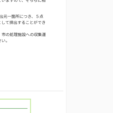
排出元一箇所につき、５点
として排出することができ
、市の処理施設への収集運
さい。