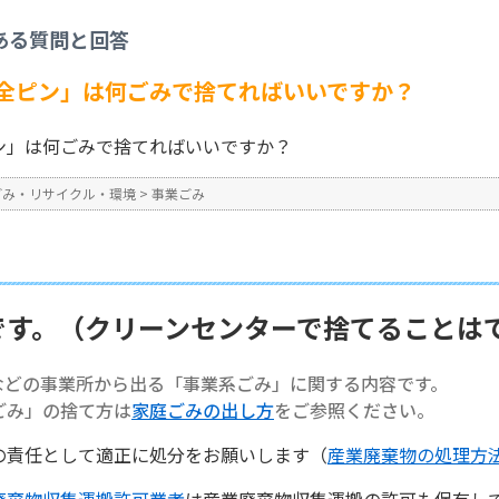
事業ごみ
>
【事業系ごみ】「安全ピン」は何ごみで捨てればいいですか？
ある質問と回答
No : 1382
全ピン」は何ごみで捨てればいいですか？
ン」は何ごみで捨てればいいですか？
ごみ・リサイクル・環境
>
事業ごみ
です。（クリーンセンターで捨てることは
などの事業所から出る「事業系ごみ」に関する内容です。
ごみ」の捨て方は
家庭ごみの出し方
をご参照ください。
の責任として適正に処分をお願いします（
産業廃棄物の処理方
廃棄物収集運搬許可業者
は産業廃棄物収集運搬の許可も保有し