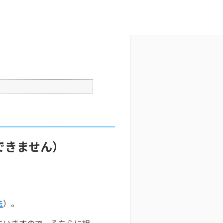
文字サイズ変更
4
公開日時 : 2025/10/29 09:33
印刷
できません）
法
）。
ていますので、そちらに相