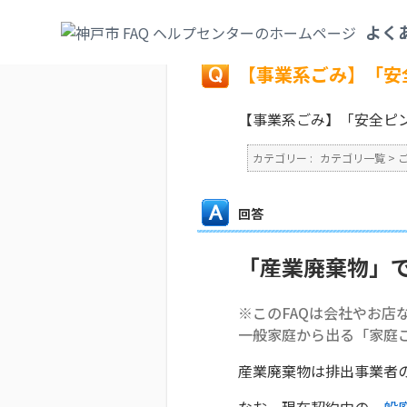
カテゴリ一覧
>
ごみ・リサイクル・環境
>
よく
戻る
【事業系ごみ】「安
【事業系ごみ】「安全ピ
カテゴリー :
カテゴリ一覧
>
回答
「産業廃棄物」
※このFAQは会社やお店
一般家庭から出る「家庭
産業廃棄物は排出事業者
なお、現在契約中の
一般