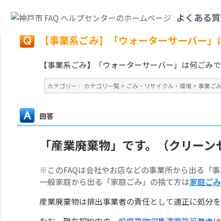
カテゴリ一覧
>
ごみ・リサイクル・環境
>
事業ごみ
>
【事業系ごみ】「ウォ
よくある質
戻る
【事業系ごみ】「ウォーターサーバー」
【事業系ごみ】「ウォーターサーバー」は何ごみで
カテゴリー :
カテゴリ一覧
>
ごみ・リサイクル・環境
>
事業ご
回答
「産業廃棄物」です。（クリーン
※このFAQは会社やお店などの事業所から出る「
一般家庭から出る「家庭ごみ」の捨て方は
家庭ごみ
産業廃棄物は排出事業者の責任として適正に処分を
なお、現在契約中の
一般廃棄物収集運搬許可業者
は