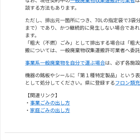
談する方法もあります。
ただし、排出元一箇所につき、70Lの指定袋で3袋
まで）であり、かつ継続的に発生しない場合であれ
ます。
「粗大（不燃）ごみ」として排出する場合は「粗大
搬については、一般廃棄物収集運搬許可業者へ委託
事業系一般廃棄物を自分で運ぶ場合
は、必ず各施設
機器の銘板やシールに「第１種特定製品」という表
として処分してください。県に登録する
フロン類充
【関連リンク】
・
事業ごみの出し方
・
家庭ごみの出し方