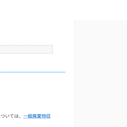
文字サイズ変更
4
公開日時 : 2025/10/29 09:33
印刷
？
については、
一般廃棄物収