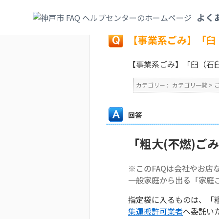
カテゴリ一覧
>
ごみ・リサイクル・環境
>
よく
戻る
【事業系ごみ】「臼
【事業系ごみ】「臼（石
カテゴリー :
カテゴリ一覧
>
回答
「粗大(不燃)ご
※このFAQは会社やお店
一般家庭から出る「家庭
指定袋に入るものは、「
集運搬許可業者
へ委託い