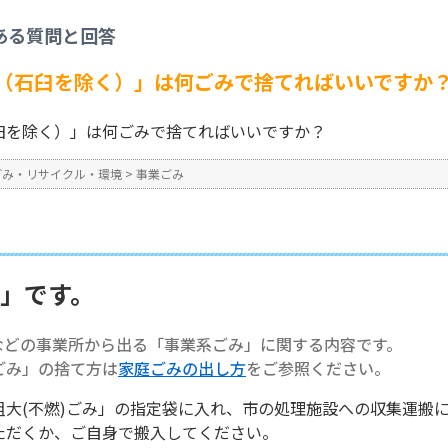
事業ごみ
>
【事業系ごみ】「臼（石臼を除く）」は何ごみで捨てればいいですか？
ある質問と回答
No : 1383
（石臼を除く）」は何ごみで捨てればいいですか
臼を除く）」は何ごみで捨てればいいですか？
ごみ・リサイクル・環境
>
事業ごみ
み」です。
などの事業所から出る「事業系ごみ」に関する内容です。
ごみ」の捨て方は
家庭ごみの出し方
をご参照ください。
粗大(不燃)ごみ」の指定袋に入れ、市の処理施設への収集運搬
ただくか、ご自身で搬入してください。