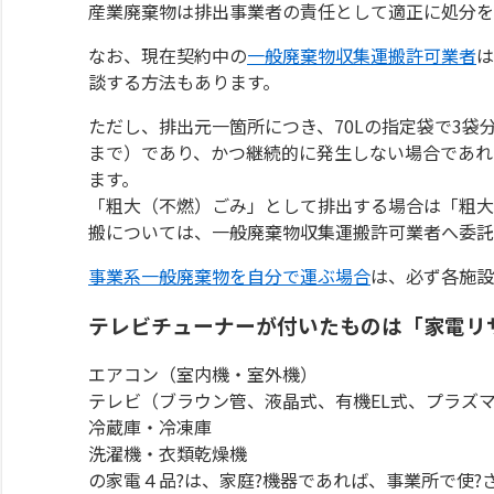
産業廃棄物は排出事業者の責任として適正に処分を
なお、現在契約中の
一般廃棄物収集運搬許可業者
は
談する方法もあります。
ただし、排出元一箇所につき、70Lの指定袋で3袋
まで）であり、かつ継続的に発生しない場合であれ
ます。
「粗大（不燃）ごみ」として排出する場合は「粗大
搬については、一般廃棄物収集運搬許可業者へ委託
事業系一般廃棄物を自分で運ぶ場合
は、必ず各施設
テレビチューナーが付いたものは「家電リ
エアコン（室内機・室外機）
テレビ（ブラウン管、液晶式、有機EL式、プラズマ式
冷蔵庫・冷凍庫
洗濯機・衣類乾燥機
の家電４品?は、家庭?機器であれば、事業所で使?