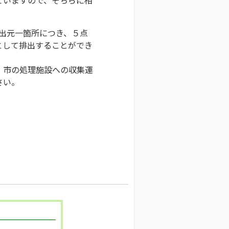
排出元一箇所につき、５点
として排出することができ
、市の処理施設への収集運
さい。