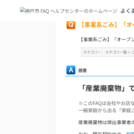
カテゴリ一覧
>
ごみ・リサイクル・環境
>
よく
戻る
【事業系ごみ】「オ
【事業系ごみ】「オーブ
カテゴリー :
カテゴリ一覧
>
回答
「産業廃棄物」
※このFAQは会社やお店
一般家庭から出る「家庭
産業廃棄物は排出事業者
なお、現在契約中の
一般