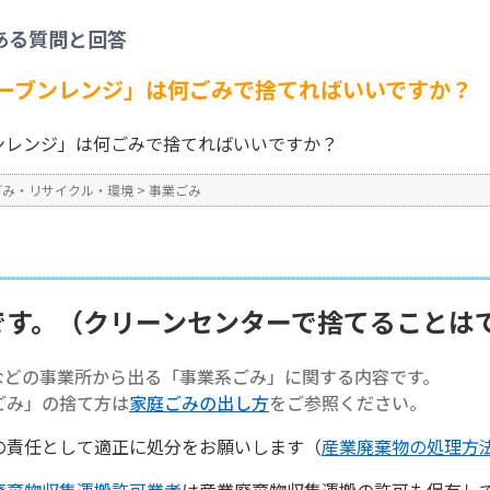
事業ごみ
>
【事業系ごみ】「オーブンレンジ」は何ごみで捨てればいいですか？
ある質問と回答
No : 1384
ーブンレンジ」は何ごみで捨てればいいですか？
ンレンジ」は何ごみで捨てればいいですか？
ごみ・リサイクル・環境
>
事業ごみ
です。（クリーンセンターで捨てることは
などの事業所から出る「事業系ごみ」に関する内容です。
ごみ」の捨て方は
家庭ごみの出し方
をご参照ください。
の責任として適正に処分をお願いします（
産業廃棄物の処理方
廃棄物収集運搬許可業者
は産業廃棄物収集運搬の許可も保有し