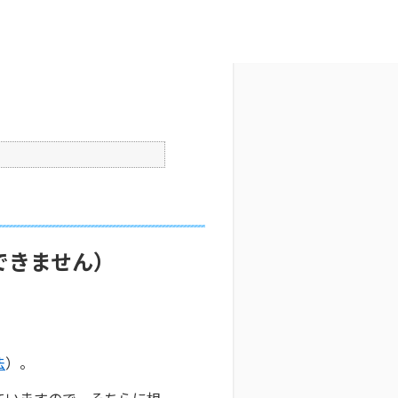
文字サイズ変更
7
公開日時 : 2025/10/29 09:33
印刷
できません）
法
）。
ていますので、そちらに相