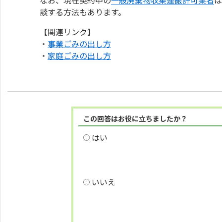
談する方法もあります。
【関連リンク】
・
事業ごみの出し方
・
家庭ごみの出し方
この回答はお役に立ちましたか？
はい
いいえ