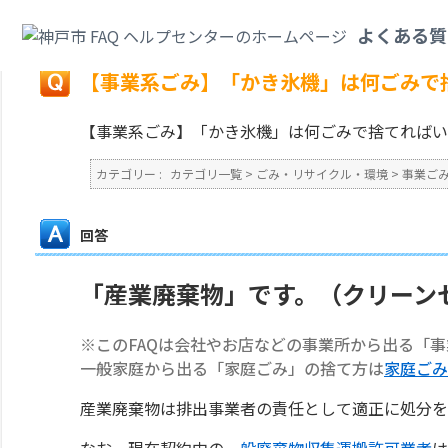
カテゴリ一覧
>
ごみ・リサイクル・環境
>
事業ごみ
>
【事業系ごみ】「かき
よくある質
戻る
【事業系ごみ】「かき氷機」は何ごみで
【事業系ごみ】「かき氷機」は何ごみで捨てればい
カテゴリー :
カテゴリ一覧
>
ごみ・リサイクル・環境
>
事業ご
回答
「産業廃棄物」です。（クリーン
※このFAQは会社やお店などの事業所から出る「
一般家庭から出る「家庭ごみ」の捨て方は
家庭ごみ
産業廃棄物は排出事業者の責任として適正に処分を
なお、現在契約中の
一般廃棄物収集運搬許可業者
は