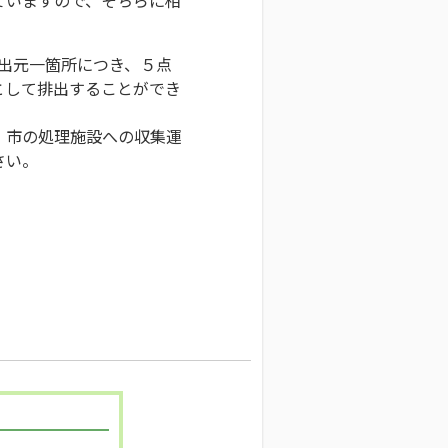
排出元一箇所につき、５点
として排出することができ
、市の処理施設への収集運
さい。