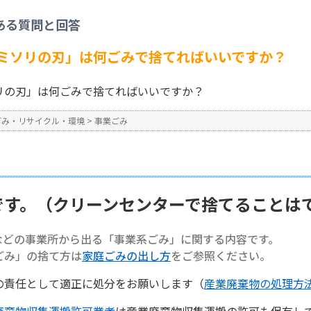
事業ごみ
>
【事業系ごみ】「カミソリの刃」は何ごみで捨てればいいですか？
ある質問と回答
No : 1388
ミソリの刃」は何ごみで捨てればいいですか？
リの刃」は何ごみで捨てればいいですか？
ごみ・リサイクル・環境
>
事業ごみ
です。（クリーンセンターで捨てることは
などの事業所から出る「事業系ごみ」に関する内容です。
ごみ」の捨て方は
家庭ごみの出し方
をご参照ください。
の責任として適正に処分をお願いします（
産業廃棄物の処理方
廃棄物収集運搬許可業者
は産業廃棄物収集運搬の許可も保有し