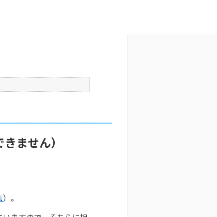
文字サイズ変更
0
公開日時 : 2025/10/29 09:33
印刷
できません）
法
）。
ていますので、そちらに相