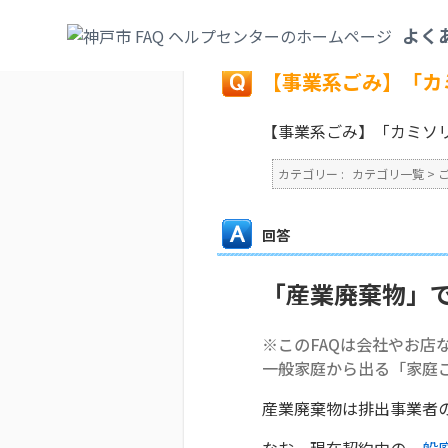
カテゴリ一覧
>
ごみ・リサイクル・環境
>
よく
戻る
【事業系ごみ】「カ
【事業系ごみ】「カミソ
カテゴリー :
カテゴリ一覧
>
回答
「産業廃棄物」
※このFAQは会社やお店
一般家庭から出る「家庭
産業廃棄物は排出事業者
なお、現在契約中の
一般