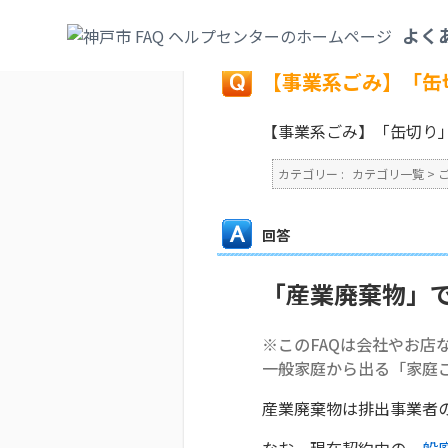
カテゴリ一覧
>
ごみ・リサイクル・環境
>
よく
戻る
【事業系ごみ】「缶
【事業系ごみ】「缶切り
カテゴリー :
カテゴリ一覧
>
回答
「産業廃棄物」
※このFAQは会社やお店
一般家庭から出る「家庭
産業廃棄物は排出事業者
なお、現在契約中の
一般