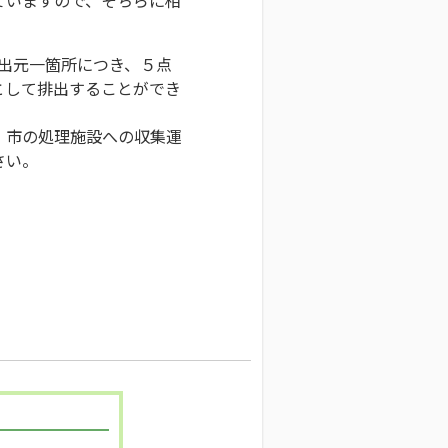
排出元一箇所につき、５点
として排出することができ
、市の処理施設への収集運
さい。