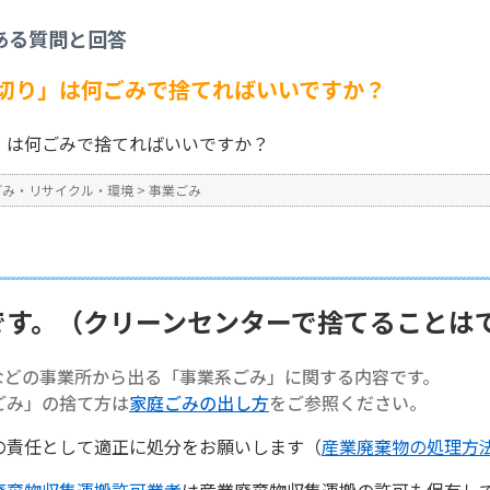
事業ごみ
>
【事業系ごみ】「缶切り」は何ごみで捨てればいいですか？
ある質問と回答
No : 1388
切り」は何ごみで捨てればいいですか？
」は何ごみで捨てればいいですか？
ごみ・リサイクル・環境
>
事業ごみ
です。（クリーンセンターで捨てることは
などの事業所から出る「事業系ごみ」に関する内容です。
ごみ」の捨て方は
家庭ごみの出し方
をご参照ください。
の責任として適正に処分をお願いします（
産業廃棄物の処理方
廃棄物収集運搬許可業者
は産業廃棄物収集運搬の許可も保有し