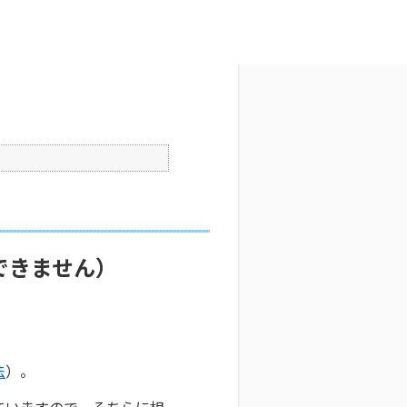
文字サイズ変更
6
公開日時 : 2025/10/29 09:33
印刷
できません）
法
）。
ていますので、そちらに相