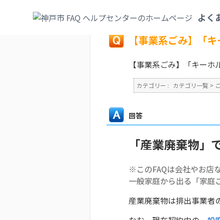
カテゴリ一覧
>
ごみ・リサイクル・環境
>
よく
戻る
【事業系ごみ】「キ
【事業系ごみ】「キーホ
カテゴリー :
カテゴリ一覧
>
回答
「産業廃棄物」
※このFAQは会社やお店
一般家庭から出る「家庭
産業廃棄物は排出事業者
なお、現在契約中の
一般