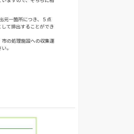
排出元一箇所につき、５点
として排出することができ
、市の処理施設への収集運
さい。