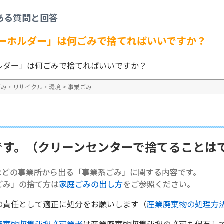
事業ごみ
>
【事業系ごみ】「キーホルダー」は何ごみで捨てればいいですか？
ある質問と回答
No : 1388
ーホルダー」は何ごみで捨てればいいですか？
ルダー」は何ごみで捨てればいいですか？
ごみ・リサイクル・環境
>
事業ごみ
です。（クリーンセンターで捨てることは
などの事業所から出る「事業系ごみ」に関する内容です。
ごみ」の捨て方は
家庭ごみの出し方
をご参照ください。
の責任として適正に処分をお願いします（
産業廃棄物の処理方
廃棄物収集運搬許可業者
は産業廃棄物収集運搬の許可も保有し