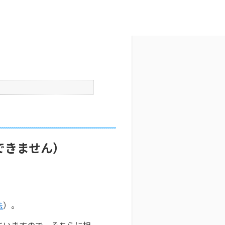
文字サイズ変更
9
公開日時 : 2025/10/29 09:33
印刷
できません）
法
）。
ていますので、そちらに相