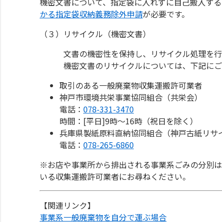
機密文書について、指定袋に入れずに自己搬入する
かる指定袋収納義務除外申請
が必要です。
（３）リサイクル（機密文書）
文書の機密性を保持し、リサイクル処理を行える
機密文書のリサイクルについては、下記にご
取引のある一般廃棄物収集運搬許可業者
神戸市環境共栄事業協同組合（共栄会）
電話：
078-331-3470
時間：[平日]9時～16時（祝日を除く）
兵庫県製紙原料直納協同組合（神戸古紙リサ
電話：
078-265-6860
※お店や事業所から排出される事業系ごみの分別は
いる収集運搬許可業者にお尋ねください。
【関連リンク】
事業系一般廃棄物を自分で運ぶ場合