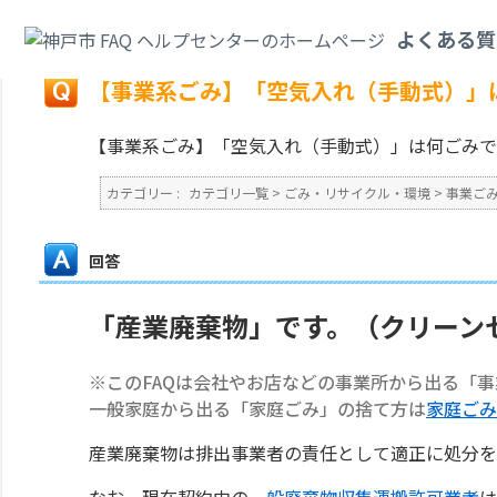
カテゴリ一覧
>
ごみ・リサイクル・環境
>
事業ごみ
>
【事業系ごみ】「空気
よくある質
戻る
【事業系ごみ】「空気入れ（手動式）」
【事業系ごみ】「空気入れ（手動式）」は何ごみで
カテゴリー :
カテゴリ一覧
>
ごみ・リサイクル・環境
>
事業ご
回答
「産業廃棄物」です。（クリーン
※このFAQは会社やお店などの事業所から出る「
一般家庭から出る「家庭ごみ」の捨て方は
家庭ごみ
産業廃棄物は排出事業者の責任として適正に処分を
なお、現在契約中の
一般廃棄物収集運搬許可業者
は