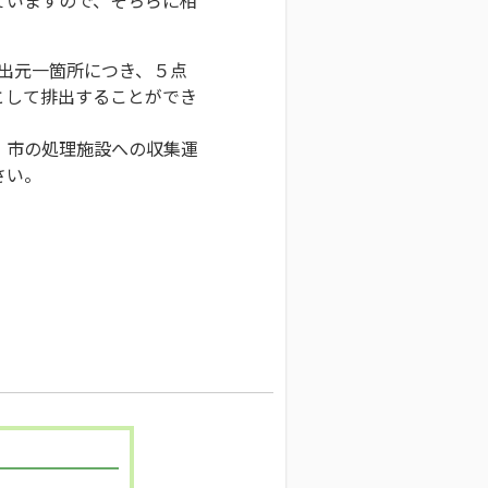
排出元一箇所につき、５点
として排出することができ
、市の処理施設への収集運
さい。