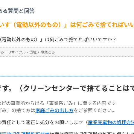
事業ごみ
>
【事業系ごみ】「車いす（電動以外のもの）」は何ごみで捨てればいい
ある質問と回答
No : 1391
いす（電動以外のもの）」は何ごみで捨てればい
（電動以外のもの）」は何ごみで捨てればいいですか？
ごみ・リサイクル・環境
>
事業ごみ
です。（クリーンセンターで捨てることは
などの事業所から出る「事業系ごみ」に関する内容です。
ごみ」の捨て方は
家庭ごみの出し方
をご参照ください。
の責任として適正に処分をお願いします（
産業廃棄物の処理方
廃棄物収集運搬許可業者
は産業廃棄物収集運搬の許可も保有し