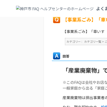
カテゴリ一覧
>
ごみ・リサイクル・環境
>
よく
戻る
【事業系ごみ】「車
【事業系ごみ】「車いす
カテゴリー :
カテゴリ一覧
>
回答
「産業廃棄物」
※このFAQは会社やお店
一般家庭から出る「家庭
産業廃棄物は排出事業者
なお、現在契約中の
一般