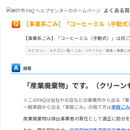
カテゴリ一覧
>
ごみ・リサイクル・環境
>
事業ごみ
>
【事業系ごみ】「コー
よくある質
戻る
【事業系ごみ】「コーヒーミル（手動式
【事業系ごみ】「コーヒーミル（手動式）」は何ご
カテゴリー :
カテゴリ一覧
>
ごみ・リサイクル・環境
>
事業ご
回答
「産業廃棄物」です。（クリーン
※このFAQは会社やお店などの事業所から出る「
一般家庭から出る「家庭ごみ」の捨て方は
家庭ごみ
産業廃棄物は排出事業者の責任として適正に処分を
なお、現在契約中の
一般廃棄物収集運搬許可業者
は