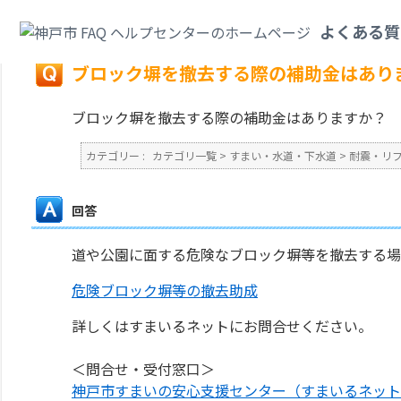
カテゴリ一覧
>
すまい・水道・下水道
>
耐震・リフォーム
>
ブロック塀を撤
よくある質
戻る
ブロック塀を撤去する際の補助金はあり
ブロック塀を撤去する際の補助金はありますか？
カテゴリー :
カテゴリ一覧
>
すまい・水道・下水道
>
耐震・リ
回答
道や公園に面する危険なブロック塀等を撤去する場
危険ブロック塀等の撤去助成
詳しくはすまいるネットにお問合せください。
＜問合せ・受付窓口＞
神戸市すまいの安心支援センター（すまいるネット