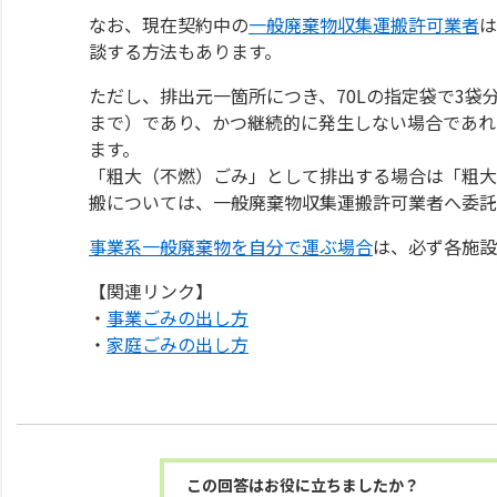
なお、現在契約中の
一般廃棄物収集運搬許可業者
は
談する方法もあります。
ただし、排出元一箇所につき、70Lの指定袋で3袋
まで）であり、かつ継続的に発生しない場合であれ
ます。
「粗大（不燃）ごみ」として排出する場合は「粗大
搬については、一般廃棄物収集運搬許可業者へ委託
事業系一般廃棄物を自分で運ぶ場合
は、必ず各施設
【関連リンク】
・
事業ごみの出し方
・
家庭ごみの出し方
この回答はお役に立ちましたか？