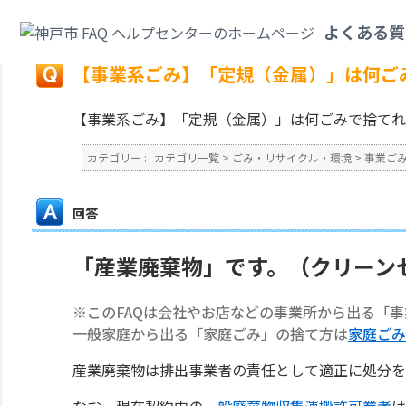
カテゴリ一覧
>
ごみ・リサイクル・環境
>
事業ごみ
>
【事業系ごみ】「定規
よくある質
戻る
【事業系ごみ】「定規（金属）」は何ご
【事業系ごみ】「定規（金属）」は何ごみで捨てれ
カテゴリー :
カテゴリ一覧
>
ごみ・リサイクル・環境
>
事業ご
回答
「産業廃棄物」です。（クリーン
※このFAQは会社やお店などの事業所から出る「
一般家庭から出る「家庭ごみ」の捨て方は
家庭ごみ
産業廃棄物は排出事業者の責任として適正に処分を
なお、現在契約中の
一般廃棄物収集運搬許可業者
は