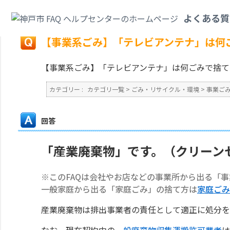
カテゴリ一覧
>
ごみ・リサイクル・環境
>
事業ごみ
>
【事業系ごみ】「テレ
よくある質
戻る
【事業系ごみ】「テレビアンテナ」は何
【事業系ごみ】「テレビアンテナ」は何ごみで捨て
カテゴリー :
カテゴリ一覧
>
ごみ・リサイクル・環境
>
事業ご
回答
「産業廃棄物」です。（クリーン
※このFAQは会社やお店などの事業所から出る「
一般家庭から出る「家庭ごみ」の捨て方は
家庭ごみ
産業廃棄物は排出事業者の責任として適正に処分を
なお、現在契約中の
一般廃棄物収集運搬許可業者
は