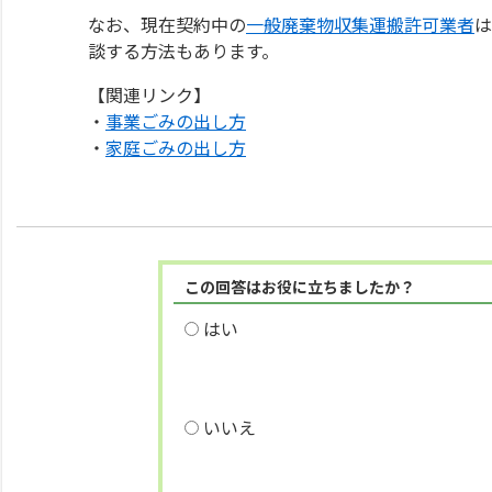
なお、現在契約中の
一般廃棄物収集運搬許可業者
は
談する方法もあります。
【関連リンク】
・
事業ごみの出し方
・
家庭ごみの出し方
この回答はお役に立ちましたか？
はい
いいえ