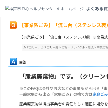
カテゴリ一覧
>
ごみ・リサイクル・環境
>
事業ごみ
>
【事業系ごみ】「流し
よくある質
すか？
戻る
【事業系ごみ】「流し台（ステンレス製
【事業系ごみ】「流し台（ステンレス製）※簡易式
カテゴリー :
カテゴリ一覧
>
ごみ・リサイクル・環境
>
事業ご
回答
「産業廃棄物」です。（クリーン
※このFAQは会社やお店などの事業所から出る「
一般家庭から出る「家庭ごみ」の捨て方は
家庭ごみ
産業廃棄物は排出事業者の責任として適正に処分を