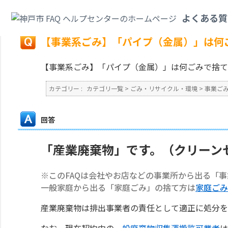
カテゴリ一覧
>
ごみ・リサイクル・環境
>
事業ごみ
>
【事業系ごみ】「パイ
よくある質
戻る
【事業系ごみ】「パイプ（金属）」は何
【事業系ごみ】「パイプ（金属）」は何ごみで捨て
カテゴリー :
カテゴリ一覧
>
ごみ・リサイクル・環境
>
事業ご
回答
「産業廃棄物」です。（クリーン
※このFAQは会社やお店などの事業所から出る「
一般家庭から出る「家庭ごみ」の捨て方は
家庭ごみ
産業廃棄物は排出事業者の責任として適正に処分を
なお、現在契約中の
一般廃棄物収集運搬許可業者
は