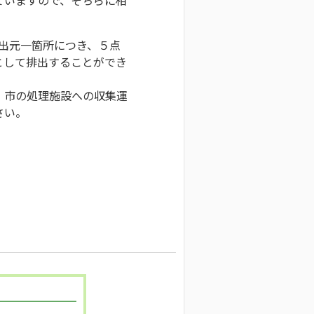
排出元一箇所につき、５点
として排出することができ
、市の処理施設への収集運
さい。