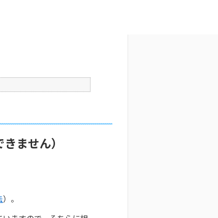
文字サイズ変更
4
公開日時 : 2025/10/29 09:34
印刷
できません）
法
）。
ていますので、そちらに相