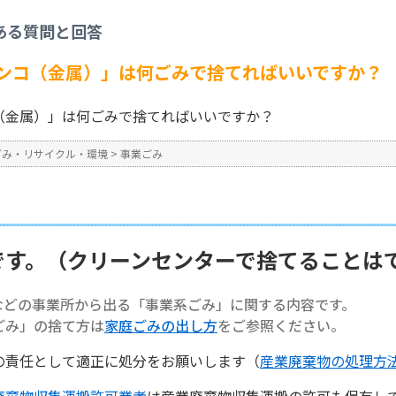
事業ごみ
>
【事業系ごみ】「ハンコ（金属）」は何ごみで捨てればいいですか？
ある質問と回答
No : 1399
ンコ（金属）」は何ごみで捨てればいいですか？
（金属）」は何ごみで捨てればいいですか？
ごみ・リサイクル・環境
>
事業ごみ
です。（クリーンセンターで捨てることは
などの事業所から出る「事業系ごみ」に関する内容です。
ごみ」の捨て方は
家庭ごみの出し方
をご参照ください。
の責任として適正に処分をお願いします（
産業廃棄物の処理方
廃棄物収集運搬許可業者
は産業廃棄物収集運搬の許可も保有し