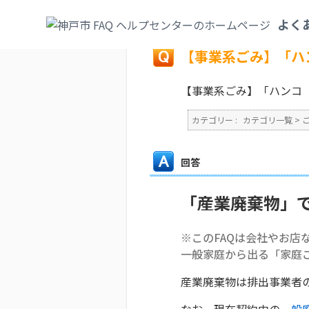
カテゴリ一覧
>
ごみ・リサイクル・環境
>
よく
戻る
【事業系ごみ】「ハ
【事業系ごみ】「ハンコ
カテゴリー :
カテゴリ一覧
>
回答
「産業廃棄物」
※このFAQは会社やお店
一般家庭から出る「家庭
産業廃棄物は排出事業者
なお、現在契約中の
一般