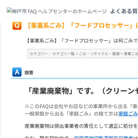
カテゴリ一覧
>
ごみ・リサイクル・環境
>
事業ごみ
>
【事業系ごみ】「フー
よくある質
戻る
【事業系ごみ】「フードプロセッサー」
【事業系ごみ】「フードプロセッサー」は何ごみで
カテゴリー :
カテゴリ一覧
>
ごみ・リサイクル・環境
>
事業ご
回答
「産業廃棄物」です。（クリーン
※このFAQは会社やお店などの事業所から出る「
一般家庭から出る「家庭ごみ」の捨て方は
家庭ごみ
産業廃棄物は排出事業者の責任として適正に処分を
なお、現在契約中の
一般廃棄物収集運搬許可業者
は