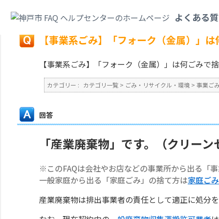
カテゴリ一覧
>
ごみ・リサイクル・環境
>
事業ごみ
>
【事業系ごみ】「フォ
よくある質
戻る
【事業系ごみ】「フォーク（金属）」は
【事業系ごみ】「フォーク（金属）」は何ごみで捨
カテゴリー :
カテゴリ一覧
>
ごみ・リサイクル・環境
>
事業ご
回答
「産業廃棄物」です。（クリーン
※このFAQは会社やお店などの事業所から出る「
一般家庭から出る「家庭ごみ」の捨て方は
家庭ごみ
産業廃棄物は排出事業者の責任として適正に処分を
なお、現在契約中の
一般廃棄物収集運搬許可業者
は