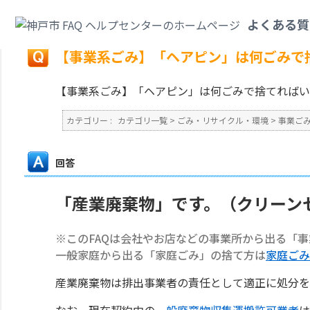
カテゴリ一覧
>
ごみ・リサイクル・環境
>
事業ごみ
>
【事業系ごみ】「ヘア
よくある質
戻る
【事業系ごみ】「ヘアピン」は何ごみで
【事業系ごみ】「ヘアピン」は何ごみで捨てればい
カテゴリー :
カテゴリ一覧
>
ごみ・リサイクル・環境
>
事業ご
回答
「産業廃棄物」です。（クリーン
※このFAQは会社やお店などの事業所から出る「
一般家庭から出る「家庭ごみ」の捨て方は
家庭ごみ
産業廃棄物は排出事業者の責任として適正に処分を
なお、現在契約中の
一般廃棄物収集運搬許可業者
は