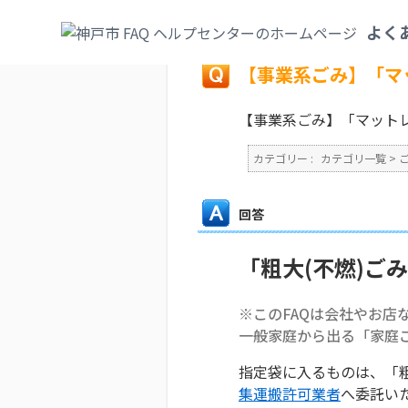
カテゴリ一覧
>
ごみ・リサイクル・環境
>
よく
戻る
【事業系ごみ】「マ
【事業系ごみ】「マット
カテゴリー :
カテゴリ一覧
>
回答
「粗大(不燃)ご
※このFAQは会社やお店
一般家庭から出る「家庭
指定袋に入るものは、「
集運搬許可業者
へ委託い