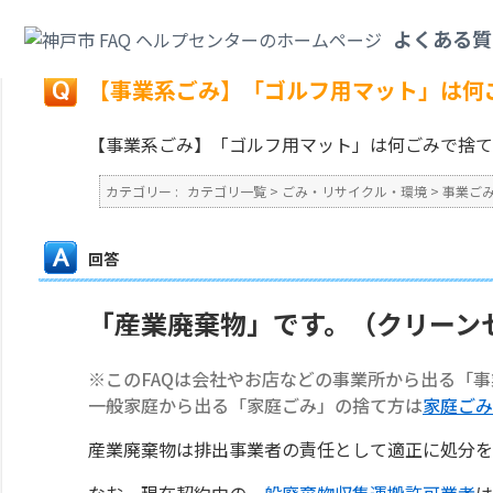
カテゴリ一覧
>
ごみ・リサイクル・環境
>
事業ごみ
>
【事業系ごみ】「ゴル
よくある質
戻る
【事業系ごみ】「ゴルフ用マット」は何
【事業系ごみ】「ゴルフ用マット」は何ごみで捨て
カテゴリー :
カテゴリ一覧
>
ごみ・リサイクル・環境
>
事業ご
回答
「産業廃棄物」です。（クリーン
※このFAQは会社やお店などの事業所から出る「
一般家庭から出る「家庭ごみ」の捨て方は
家庭ごみ
産業廃棄物は排出事業者の責任として適正に処分を
なお、現在契約中の
一般廃棄物収集運搬許可業者
は